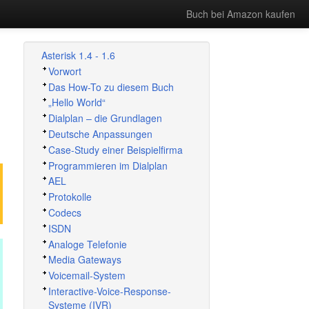
Buch bei Amazon kaufen
Asterisk 1.4 - 1.6
Vorwort
Das How-To zu diesem Buch
„
Hello World
“
Dialplan – die Grundlagen
Deutsche Anpassungen
Case-Study einer Beispielfirma
Programmieren im Dialplan
AEL
Protokolle
Codecs
ISDN
Analoge Telefonie
Media Gateways
Voicemail-System
Interactive-Voice-Response-
Systeme (IVR)