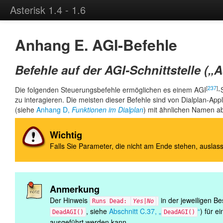
Asterisk 1.4 - 1.6
Anhang E. AGI-Befehle
Befehle auf der AGI-Schnittstelle (
„
A
[
237
]
Die folgenden Steuerungsbefehle ermöglichen es einem AGI
-
zu interagieren. Die meisten dieser Befehle sind von Dialplan-App
(siehe
Anhang D,
Funktionen im Dialplan
) mit ähnlichen Namen ab
Wichtig
Falls Sie Parameter, die nicht am Ende stehen, ausla
Anmerkung
Der Hinweis
in der jeweiligen Be
Runs Dead:
Yes|No
, siehe
Abschnitt C.37, „
“
) für e
DeadAGI()
DeadAGI()
ausgeführt werden kann.