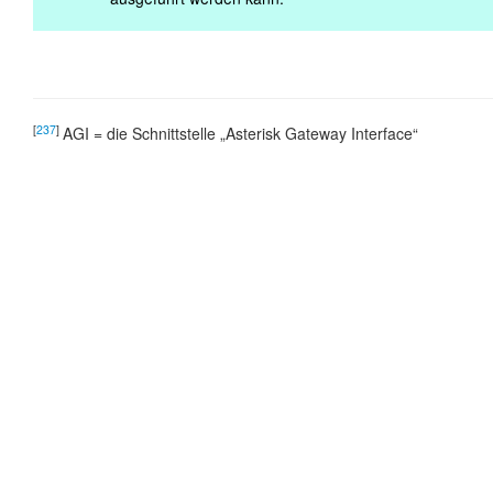
[
237
]
AGI = die Schnittstelle
„
Asterisk Gateway Interface
“