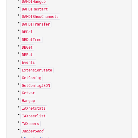
DAHDIHangup
DAHDIRestart
DAHDIShowChannels
DAHDITransfer
DBDel
DBDelTree
DBGet
DBPut
Events
ExtensionState
GetConfig
GetConfigJSON
Getvar
Hangup
IAXnetstats
IAXpeerlist
IAXpeers
JabberSend