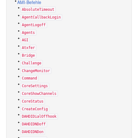
AMI-Befehle
AbsoluteTimeout
AgentCallbackLogin
AgentLogoff
Agents
AGI
Atxfer
Bridge
Challenge
ChangeMonitor
Command
CoreSettings
CoreShowChannels
CoreStatus
CreateConfig
DAHDIDialOffhook
DAHDIDNDoff
DAHDIDNDon