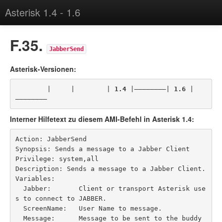
Asterisk 1.4 - 1.6
Buch bei Amazon kaufen
F.35.
JabberSend
Asterisk-Versionen:
        |     |        | 
1.4
 |————————| 
1.6
 |
————————
Interner Hilfetext zu diesem AMI-Befehl in Asterisk 1.4:
Action: JabberSend

Synopsis: Sends a message to a Jabber Client

Privilege: system,all

Description: Sends a message to a Jabber Client.

Variables:

  Jabber:       Client or transport Asterisk use
s to connect to JABBER.

  ScreenName:   User Name to message.

  Message:      Message to be sent to the buddy