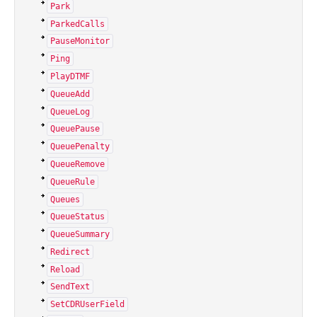
Park
ParkedCalls
PauseMonitor
Ping
PlayDTMF
QueueAdd
QueueLog
QueuePause
QueuePenalty
QueueRemove
QueueRule
Queues
QueueStatus
QueueSummary
Redirect
Reload
SendText
SetCDRUserField