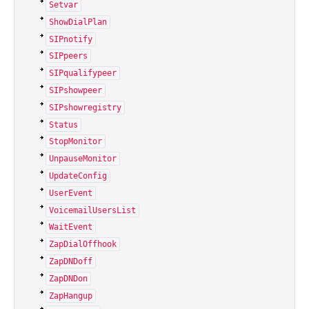
Setvar
ShowDialPlan
SIPnotify
SIPpeers
SIPqualifypeer
SIPshowpeer
SIPshowregistry
Status
StopMonitor
UnpauseMonitor
UpdateConfig
UserEvent
VoicemailUsersList
WaitEvent
ZapDialOffhook
ZapDNDoff
ZapDNDon
ZapHangup