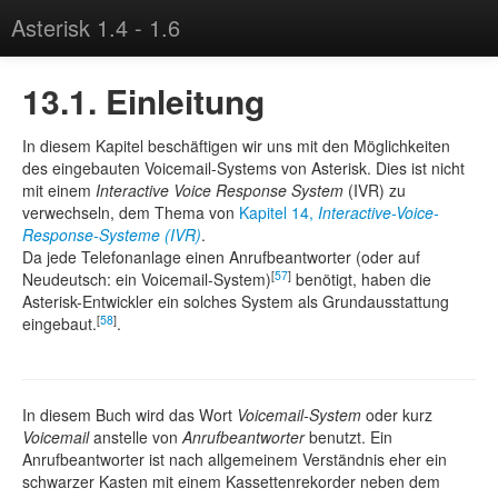
Asterisk 1.4 - 1.6
Buch bei Amazon kaufen
13.1. Einleitung
In diesem Kapitel beschäftigen wir uns mit den Möglichkeiten
des eingebauten Voicemail-Systems von Asterisk. Dies ist nicht
mit einem
Interactive Voice Response System
(IVR) zu
verwechseln, dem Thema von
Kapitel 14,
Interactive-Voice-
Response-Systeme (IVR)
.
Da jede Telefonanlage einen Anrufbeantworter (oder auf
[
57
]
Neudeutsch: ein Voicemail-System)
benötigt, haben die
Asterisk-Entwickler ein solches System als Grundausstattung
[
58
]
eingebaut.
.
In diesem Buch wird das Wort
Voicemail-System
oder kurz
Voicemail
anstelle von
Anrufbeantworter
benutzt. Ein
Anrufbeantworter ist nach allgemeinem Verständnis eher ein
schwarzer Kasten mit einem Kassettenrekorder neben dem