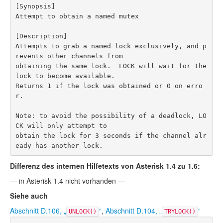
[Synopsis]

Attempt to obtain a named mutex

[Description]

Attempts to grab a named lock exclusively, and p
revents other channels from

obtaining the same lock.  LOCK will wait for the 
lock to become available.

Returns 1 if the lock was obtained or 0 on erro
r.

Note: to avoid the possibility of a deadlock, LO
CK will only attempt to

obtain the lock for 3 seconds if the channel alr
eady has another lock.
Differenz des internen Hilfetexts von Asterisk 1.4 zu 1.6:
— in Asterisk 1.4 nicht vorhanden —
Siehe auch
Abschnitt D.106, „
“
,
Abschnitt D.104, „
“
UNLOCK()
TRYLOCK()