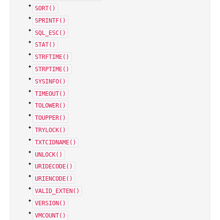
SORT()
SPRINTF()
SQL_ESC()
STAT()
STRFTIME()
STRPTIME()
SYSINFO()
TIMEOUT()
TOLOWER()
TOUPPER()
TRYLOCK()
TXTCIDNAME()
UNLOCK()
URIDECODE()
URIENCODE()
VALID_EXTEN()
VERSION()
VMCOUNT()