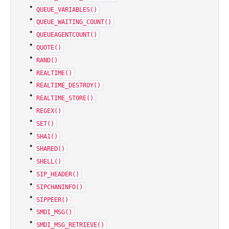
QUEUE_VARIABLES()
QUEUE_WAITING_COUNT()
QUEUEAGENTCOUNT()
QUOTE()
RAND()
REALTIME()
REALTIME_DESTROY()
REALTIME_STORE()
REGEX()
SET()
SHA1()
SHARED()
SHELL()
SIP_HEADER()
SIPCHANINFO()
SIPPEER()
SMDI_MSG()
SMDI_MSG_RETRIEVE()