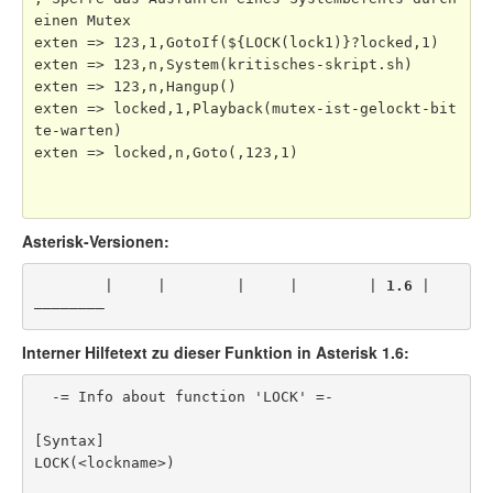
einen Mutex

exten => 123,1,GotoIf(${LOCK(lock1)}?locked,1)

exten => 123,n,System(kritisches-skript.sh)

exten => 123,n,Hangup()

exten => locked,1,Playback(mutex-ist-gelockt-bit
te-warten)

exten => locked,n,Goto(,123,1)

Asterisk-Versionen:
        |     |        |     |        | 
1.6
 |
————————
Interner Hilfetext zu dieser Funktion in Asterisk 1.6:
  -= Info about function 'LOCK' =-

[Syntax]

LOCK(<lockname>)
