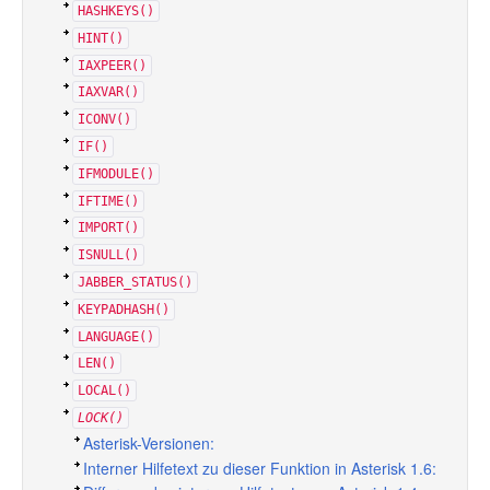
HASHKEYS()
HINT()
IAXPEER()
IAXVAR()
ICONV()
IF()
IFMODULE()
IFTIME()
IMPORT()
ISNULL()
JABBER_STATUS()
KEYPADHASH()
LANGUAGE()
LEN()
LOCAL()
LOCK()
Asterisk-Versionen:
Interner Hilfetext zu dieser Funktion in Asterisk 1.6: