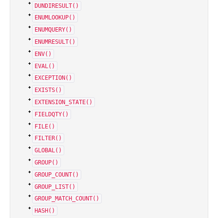
DUNDIRESULT()
ENUMLOOKUP()
ENUMQUERY()
ENUMRESULT()
ENV()
EVAL()
EXCEPTION()
EXISTS()
EXTENSION_STATE()
FIELDQTY()
FILE()
FILTER()
GLOBAL()
GROUP()
GROUP_COUNT()
GROUP_LIST()
GROUP_MATCH_COUNT()
HASH()