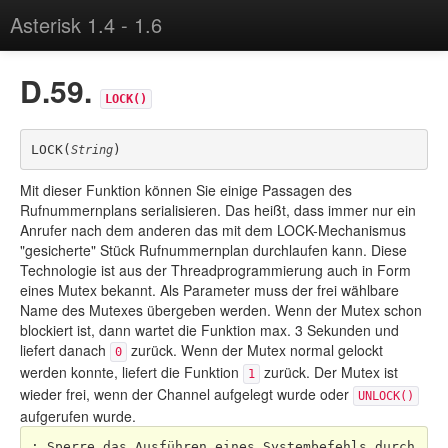
Asterisk 1.4 - 1.6
Buch bei Amazon kaufen
D.59.
LOCK()
LOCK(
)
String
Mit dieser Funktion können Sie einige Passagen des
Rufnummernplans serialisieren. Das heißt, dass immer nur ein
Anrufer nach dem anderen das mit dem LOCK-Mechanismus
"gesicherte" Stück Rufnummernplan durchlaufen kann. Diese
Technologie ist aus der Threadprogrammierung auch in Form
eines Mutex bekannt. Als Parameter muss der frei wählbare
Name des Mutexes übergeben werden. Wenn der Mutex schon
blockiert ist, dann wartet die Funktion max. 3 Sekunden und
liefert danach
zurück. Wenn der Mutex normal gelockt
0
werden konnte, liefert die Funktion
zurück. Der Mutex ist
1
wieder frei, wenn der Channel aufgelegt wurde oder
UNLOCK()
aufgerufen wurde.
; Sperre das Ausführen eines Systembefehls durch 