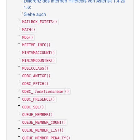
Differenz des internen Hilfetexts von Asterisk 1.4 zu
1.6:
Siehe auch
MAILBOX_EXISTS()
MATH()
MD5()
MEETME_INFO()
MINIVMACCOUNT()
MINIVMCOUNTER()
MUSICCLASS()
ODBC_ANTIGF()
ODBC_FETCH()
ODBC_
funktionsname
()
ODBC_PRESENCE()
ODBC_SQL()
QUEUE_MEMBER()
QUEUE_MEMBER_COUNT()
QUEUE_MEMBER_LIST()
QUEUE_MEMBER_PENALTY()